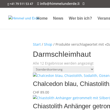
info@himmelunderde.li
+41 79 511 53 47
Home
News
Wer bin ich?
Verans
Start
/
Shop
/ Produkte verschlagwortet mit «
Darmschleimhaut
Alle 12 Ergebnisse werden angezeigt
Chalcedon blau, Chiastolit
CHF
89.00
Chiastolith Anhänger getro