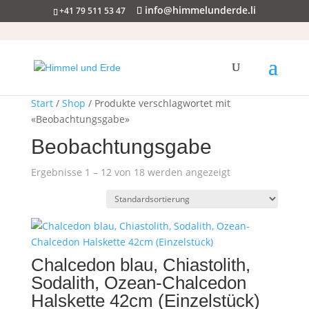
info@himmelunderde.li
+41 79 511 53 47
Start
/
Shop
/ Produkte verschlagwortet mit
«Beobachtungsgabe»
Beobachtungsgabe
Ergebnisse 1 – 12 von 18 werden angezeigt
Chalcedon blau, Chiastolith,
Sodalith, Ozean-Chalcedon
Halskette 42cm (Einzelstück)