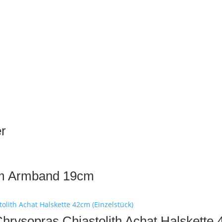
er
mm Armband 19cm
hrysopras Chiastolith Achat Halskette 