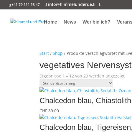
info@himmelunderde.li
+41 79 511 53 47
Home
News
Wer bin ich?
Verans
Start
/
Shop
/ Produkte verschlagwortet mit «v
vegetatives Nervensys
Ergebnisse 1 – 12 von 29 werden angezeigt
Chalcedon blau, Chiastolit
CHF
89.00
Chalcedon blau, Tigereisen