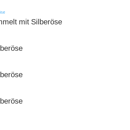
mmelt mit Silberöse
lberöse
lberöse
lberöse