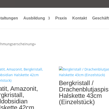
taltungen
Ausbildung
Praxis
Kontakt
Geschäft
«Lähmungserscheinung»
Bergkristall /
tit, Amazonit,
Drachenblutjaspis
gkristall,
Halskette 43cm
ldobsidian
(Einzelstück)
lskette 42cm