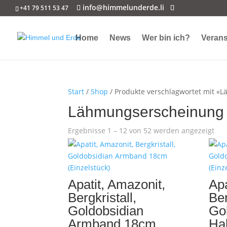
info@himmelunderde.li
+41 79 511 53 47
Home
News
Wer bin ich?
Verans
Start
/
Shop
/ Produkte verschlagwortet mit 
Lähmungserscheinung
Ergebnisse 1 – 12 von 52 werden angezeigt
Apatit, Amazonit,
Apa
Bergkristall,
Ber
Goldobsidian
Go
Armband 18cm
Ha