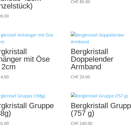
CHF
85.00
nzelstück)
0.00
gkristall
Bergkristall
hänger mit Öse
Doppelender
. 2cm
Armband
4.00
CHF
29.00
gkristall Gruppe
Bergkristall Grup
88g)
(757 g)
5.00
CHF
240.00