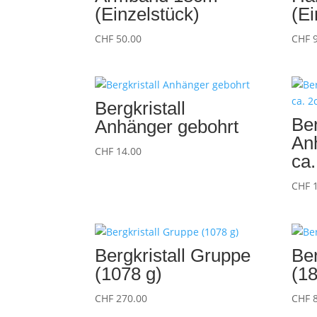
(Einzelstück)
(Ei
CHF
50.00
CHF
9
Bergkristall
Ber
Anhänger gebohrt
An
CHF
14.00
ca
CHF
1
Bergkristall Gruppe
Ber
(1078 g)
(1
CHF
270.00
CHF
8