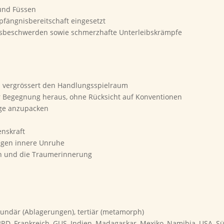
und Füssen
fängnisbereitschaft eingesetzt
esbeschwerden sowie schmerzhafte Unterleibskrämpfe
d vergrössert den Handlungsspielraum
r Begegnung heraus, ohne Rücksicht auf Konventionen
nge anzupacken
enskraft
gegen innere Unruhe
en und die Traumerinnerung
kundär (Ablagerungen), tertiär (metamorph)
 BRD, Frankreich, GUS, Indien, Madagaskar, Mexiko, Namibia, USA, S