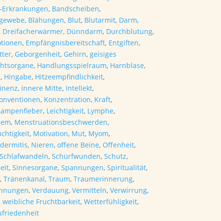
-Erkrankungen
,
Bandscheiben
,
egewebe
,
Blähungen
,
Blut
,
Blutarmit
,
Darm
,
,
Dreifacherwärmer
,
Dünndarm
,
Durchblutung
,
tionen
,
Empfängnisbereitschaft
,
Entgiften
,
ter
,
Geborgenheit
,
Gehirn
,
geisiges
chtsorgane
,
Handlungsspielraum
,
Harnblase
,
n
,
Hingabe
,
Hitzeempfindlichkeit
,
tinenz
,
innere Mitte
,
Intellekt
,
onventionen
,
Konzentration
,
Kraft
,
Lampenfieber
,
Leichtigkeit
,
Lymphe
,
lem
,
Menstruationsbeschwerden
,
chtigkeit
,
Motivation
,
Mut
,
Myom
,
dermitis
,
Nieren
,
offene Beine
,
Offenheit
,
Schlafwandeln
,
Schürfwunden
,
Schutz
,
eit
,
Sinnesorgane
,
Spannungen
,
Spiritualität
,
t
,
Tränenkanal
,
Traum
,
Traumerinnerung
,
ennungen
,
Verdauung
,
Vermitteln
,
Verwirrung
,
,
weibliche Fruchtbarkeit
,
Wetterfühligkeit
,
ufriedenheit