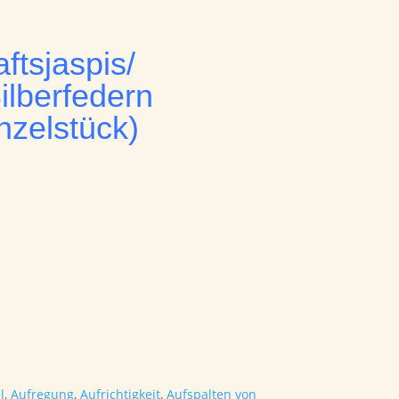
ftsjaspis/
ilberfedern
nzelstück)
l
,
Aufregung
,
Aufrichtigkeit
,
Aufspalten von