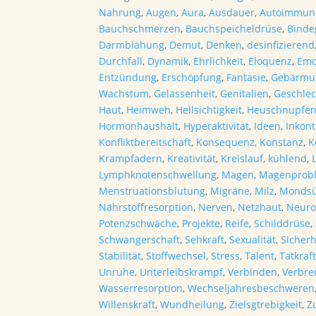
Menge
Nahrung
,
Augen
,
Aura
,
Ausdauer
,
Autoimmun
Bauchschmerzen
,
Bauchspeicheldrüse
,
Bind
Darmblähung
,
Demut
,
Denken
,
desinfizierend
Durchfall
,
Dynamik
,
Ehrlichkeit
,
Eloquenz
,
Emo
Entzündung
,
Erschöpfung
,
Fantasie
,
Gebärmut
Wachstum
,
Gelassenheit
,
Genitalien
,
Geschle
Haut
,
Heimweh
,
Hellsichtigkeit
,
Heuschnupfe
Hormonhaushalt
,
Hyperaktivität
,
Ideen
,
Inkon
Konfliktbereitschaft
,
Konsequenz
,
Konstanz
,
K
Krampfadern
,
Kreativität
,
Kreislauf
,
kühlend
,
Lymphknotenschwellung
,
Magen
,
Magenprob
Menstruationsblutung
,
Migräne
,
Milz
,
Mondsü
Nährstoffresorption
,
Nerven
,
Netzhaut
,
Neuro
Potenzschwäche
,
Projekte
,
Reife
,
Schilddrüse
,
Schwangerschaft
,
Sehkraft
,
Sexualität
,
Sicherh
Stabilität
,
Stoffwechsel
,
Stress
,
Talent
,
Tatkraf
Unruhe
,
Unterleibskrampf
,
Verbinden
,
Verbr
Wasserresorption
,
Wechseljahresbeschweren
Willenskraft
,
Wundheilung
,
Zielsgtrebigkeit
,
Z