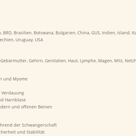
 BRD, Brasilien, Botswana, Bulgarien, China, GUS, Indien, Island, I
hechien, Uruguay, USA
Gebärmutter, Gehirn, Genitalien, Haut, Lymphe, Magen, Milz, Netz
gen und Myome
e Verdauung
nd Harnblase
fadern und offenen Beinen
ährend der Schwangerschaft
cherheit und Stabilität