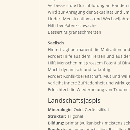
Verbessert die Durchblutung an Händen 
Wird zur Anregung der Sexualität und Emp
Lindert Menstruations- und Wechseljahr
Hilft bei Potenzschwäche
Bessert Migräneschmerzen
Seelisch
Hinterfragt permanent die Motivation un
Fördert Hilfe aus dem Herzen und aus de
Hilft Menschen mit grossem Potential Di
Macht dynamisch und tatkräftig
Fördert Konfliktbereitschaft, Mut und Will
Verleiht innere Zufriedenheit und wirkt 
Erleichtert die Wiederholung von Träum
Landschaftsjaspis
Mineralogie:
Oxid, Gerüstsilikat
Struktur:
Trigonal
Bildung:
primär (vulkanisch), meistens se
Fundorte:
Ägypten, Australien, Brasilien,