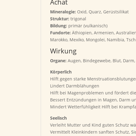
Achat
Mineralogie:
Oxid, Quarz, Gerüstsilikat
Struktur:
trigonal
Bildung:
primär (vulkanisch)
Fundorte:
Äthiopien, Armenien, Australien,
Marokko, Mexiko, Mongolei, Namibia, Tsc
Wirkung
Organe:
Augen, Bindegewebe, Blut, Darm, 
Körperlich
Hilft gegen starke Menstruationsblutun
Lindert Darmblähungen
Hilft bei Magenproblemen und fördert di
Bessert Entzündungen in Magen, Darm u
Mindert Wetterfühligkeit Hilft bei Kramp
Seelisch
Verleiht Mutter und Kind guten Schutz w
Vermittelt Kleinkindern sanften Schutz, Si