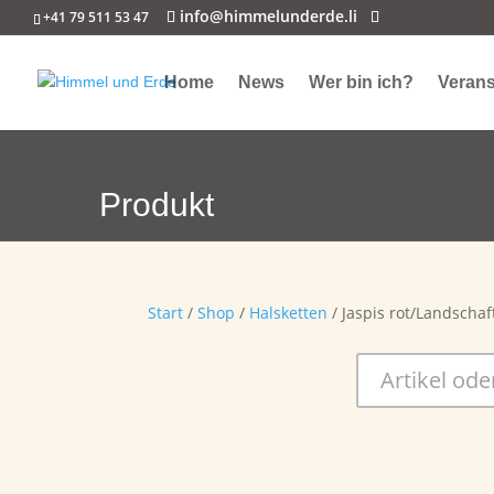
info@himmelunderde.li
+41 79 511 53 47
Home
News
Wer bin ich?
Verans
Produkt
Start
/
Shop
/
Halsketten
/ Jaspis rot/Landschaf