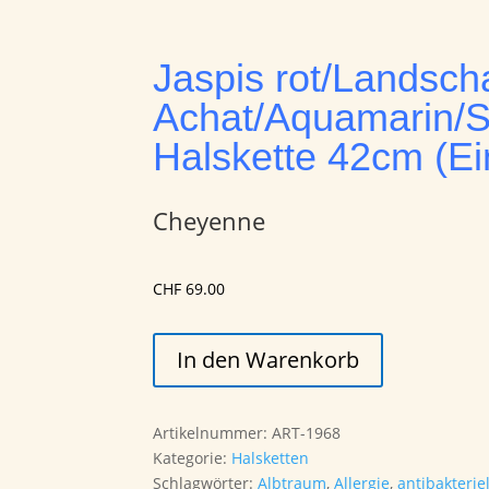
Jaspis rot/Landscha
Achat/Aquamarin/S
Halskette 42cm (Ei
Cheyenne
CHF
69.00
Jaspis
In den Warenkorb
rot/Landschaftsjaspis/
Achat/Aquamarin/Silberfedern
Halskette
Artikelnummer:
ART-1968
42cm
Kategorie:
Halsketten
(Einzelstück)
Schlagwörter:
Albtraum
,
Allergie
,
antibakteriel