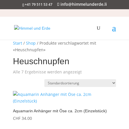
info@himmelunderde.li
+41 79 511 53 47
Start
/
Shop
/ Produkte verschlagwortet mit
«Heuschnupfen»
Heuschnupfen
Alle 7 Ergebnisse werden angezeigt
Aquamarin Anhänger mit Öse ca. 2cm (Einzelstück)
CHF
34.00