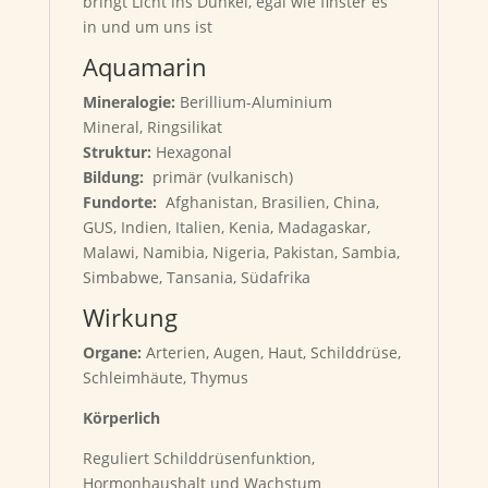
bringt Licht ins Dunkel, egal wie finster es
in und um uns ist
Aquamarin
Mineralogie:
Berillium-Aluminium
Mineral, Ringsilikat
Struktur:
Hexagonal
Bildung:
primär (vulkanisch)
Fundorte:
Afghanistan, Brasilien, China,
GUS, Indien, Italien, Kenia, Madagaskar,
Malawi, Namibia, Nigeria, Pakistan, Sambia,
Simbabwe, Tansania, Südafrika
Wirkung
Organe:
Arterien, Augen, Haut, Schilddrüse,
Schleimhäute, Thymus
Körperlich
Reguliert Schilddrüsenfunktion,
Hormonhaushalt und Wachstum