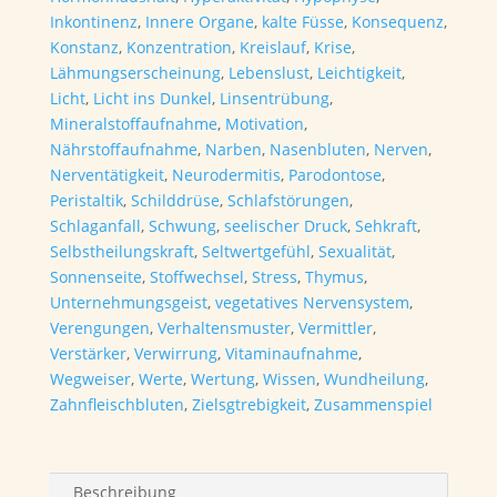
Inkontinenz
,
Innere Organe
,
kalte Füsse
,
Konsequenz
,
Konstanz
,
Konzentration
,
Kreislauf
,
Krise
,
Lähmungserscheinung
,
Lebenslust
,
Leichtigkeit
,
Licht
,
Licht ins Dunkel
,
Linsentrübung
,
Mineralstoffaufnahme
,
Motivation
,
Nährstoffaufnahme
,
Narben
,
Nasenbluten
,
Nerven
,
Nerventätigkeit
,
Neurodermitis
,
Parodontose
,
Peristaltik
,
Schilddrüse
,
Schlafstörungen
,
Schlaganfall
,
Schwung
,
seelischer Druck
,
Sehkraft
,
Selbstheilungskraft
,
Seltwertgefühl
,
Sexualität
,
Sonnenseite
,
Stoffwechsel
,
Stress
,
Thymus
,
Unternehmungsgeist
,
vegetatives Nervensystem
,
Verengungen
,
Verhaltensmuster
,
Vermittler
,
Verstärker
,
Verwirrung
,
Vitaminaufnahme
,
Wegweiser
,
Werte
,
Wertung
,
Wissen
,
Wundheilung
,
Zahnfleischbluten
,
Zielsgtrebigkeit
,
Zusammenspiel
Beschreibung