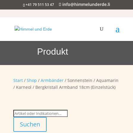
info@himmelunderde.li
+41 79 511 53 47
Produkt
Start
/
Shop
/
Armbänder
/ Sonnenstein / Aquamarin
/ Karneol / Bergkristall Armband 18cm (Einzelstück)
Suchen