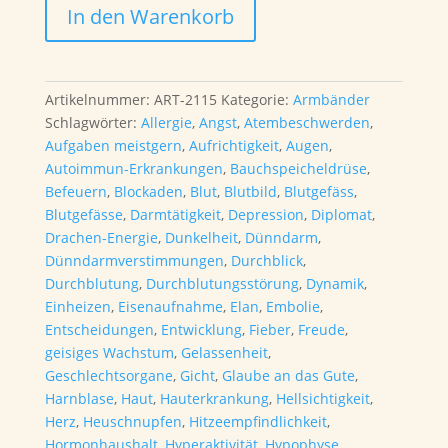
In den Warenkorb
/
Karneol
/
Bergkristall
Artikelnummer:
ART-2115
Kategorie:
Armbänder
Armband
Schlagwörter:
Allergie
,
Angst
,
Atembeschwerden
,
18cm
Aufgaben meistgern
,
Aufrichtigkeit
,
Augen
,
(Einzelstück)
Autoimmun-Erkrankungen
,
Bauchspeicheldrüse
,
Menge
Befeuern
,
Blockaden
,
Blut
,
Blutbild
,
Blutgefäss
,
Blutgefässe
,
Darmtätigkeit
,
Depression
,
Diplomat
,
Drachen-Energie
,
Dunkelheit
,
Dünndarm
,
Dünndarmverstimmungen
,
Durchblick
,
Durchblutung
,
Durchblutungsstörung
,
Dynamik
,
Einheizen
,
Eisenaufnahme
,
Elan
,
Embolie
,
Entscheidungen
,
Entwicklung
,
Fieber
,
Freude
,
geisiges Wachstum
,
Gelassenheit
,
Geschlechtsorgane
,
Gicht
,
Glaube an das Gute
,
Harnblase
,
Haut
,
Hauterkrankung
,
Hellsichtigkeit
,
Herz
,
Heuschnupfen
,
Hitzeempfindlichkeit
,
Hormonhaushalt
,
Hyperaktivität
,
Hypophyse
,