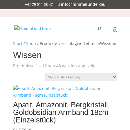
info@himmelunderde.li
+41 79 511 53 47
Start
/
Shop
/ Produkte verschlagwortet mit «Wissen»
Wissen
Ergebnisse 1 – 12 von 48 werden angezeigt
Apatit, Amazonit, Bergkristall,
Goldobsidian Armband 18cm
(Einzelstück)
CHF
50.00