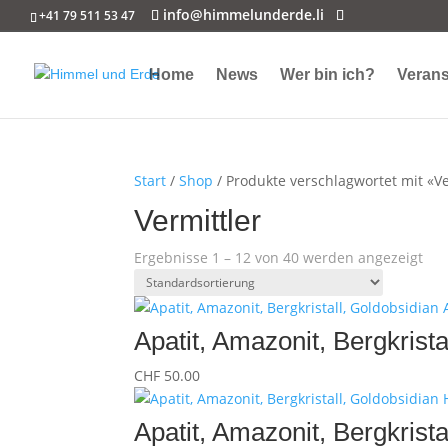
info@himmelunderde.li
+41 79 511 53 47
Home
News
Wer bin ich?
Verans
Start
/
Shop
/ Produkte verschlagwortet mit «Ve
Vermittler
Ergebnisse 1 – 12 von 40 werden angezeigt
Apatit, Amazonit, Bergkris
CHF
50.00
Apatit, Amazonit, Bergkrist