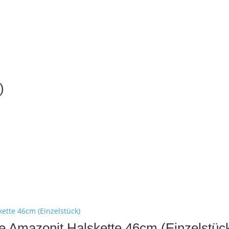
)
)
ee Amazonit Halskette 46cm (Einzelstüc