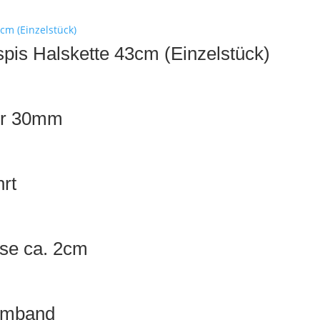
aspis Halskette 43cm (Einzelstück)
ger 30mm
hrt
Öse ca. 2cm
Armband