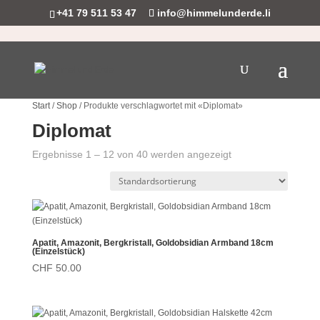
+41 79 511 53 47
info@himmelunderde.li
Start
/
Shop
/ Produkte verschlagwortet mit «Diplomat»
Diplomat
Ergebnisse 1 – 12 von 40 werden angezeigt
Apatit, Amazonit, Bergkristall, Goldobsidian Armband 18cm
(Einzelstück)
CHF
50.00