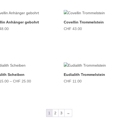
llin Anhänger gebohrt
Covellin Trommelstein
48.00
CHF
43.00
alith Scheiben
Eudialith Trommelstein
Preisspanne:
15.00
–
CHF
25.00
CHF
11.00
CHF 15.00
bis
CHF 25.00
1
2
3
→