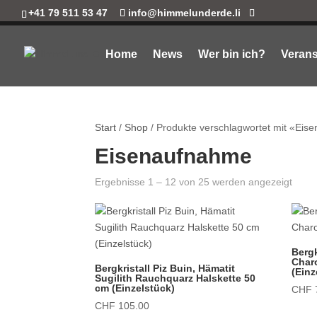
+41 79 511 53 47
info@himmelunderde.li
Home
News
Wer bin ich?
Verans
Start
/
Shop
/ Produkte verschlagwortet mit «Ei
Eisenaufnahme
Ergebnisse 1 – 12 von 25 werden angezeigt
Bergk
Char
Bergkristall Piz Buin, Hämatit
(Einz
Sugilith Rauchquarz Halskette 50
cm (Einzelstück)
CHF
CHF
105.00