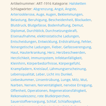
43cm
Artikelnummer:
ART-1916
Kategorie:
Halsketten
(Einzelstück)
Schlagwörter:
Abgrenzung
,
Angst
,
Ängste
,
Menge
Arteriosklerose
,
Auge
,
Augen
,
Beklemmungen
,
Belastung
,
Beruhigung
,
Bescheidenheit
,
Blockaden
,
Blutdruck
,
Blutgefässe
,
Bodenhaftung
,
Demut
,
Diplomat
,
Durchblick
,
Durchsetzungskraft
,
Eisenaufnahme
,
elektrostatische Ladungen
,
Entscheidungen
,
Entwicklung
,
Erdstrahlung
,
Fehler
,
feinergetische Ladungen
,
Fieber
,
Gefässverengung
,
Haut
,
Hauterkrankung
,
Herz
,
Herzbeschwerden
,
Herzlichkeit
,
Immunsystem
,
Infektanfälligkeit
,
Kleinhirn
,
Körperbedürfnisse
,
Körpergefühl
,
Krampfadern
,
Kreislauf
,
Lähmungserscheinung
,
Lebensqualität
,
Leber
,
Licht ins Dunkel
,
Liebeskummer
,
Linsentrübung
,
Lunge
,
Milz
,
Mut
,
Narben
,
Nerven
,
Nerventätigkeit
,
nervöse Erregung
,
Offenheit
,
Operationen
,
Regenerationsfähigkeit
,
Rekonvaleszenz
,
rote Blutkörperchen
,
Sauerstoffversorgung
,
Schlaf
,
Schlaflosigkeit
,