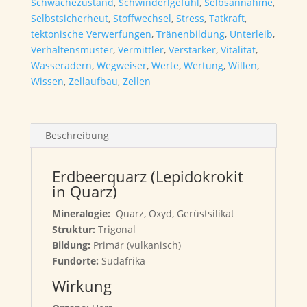
Schwächezustand
,
Schwinderlgefühl
,
Selbsannahme
,
Selbstsicherheut
,
Stoffwechsel
,
Stress
,
Tatkraft
,
tektonische Verwerfungen
,
Tränenbildung
,
Unterleib
,
Verhaltensmuster
,
Vermittler
,
Verstärker
,
Vitalität
,
Wasseradern
,
Wegweiser
,
Werte
,
Wertung
,
Willen
,
Wissen
,
Zellaufbau
,
Zellen
Beschreibung
Erdbeerquarz (Lepidokrokit
in Quarz)
Mineralogie:
Quarz, Oxyd, Gerüstsilikat
Struktur:
Trigonal
Bildung:
Primär (vulkanisch)
Fundorte:
Südafrika
Wirkung