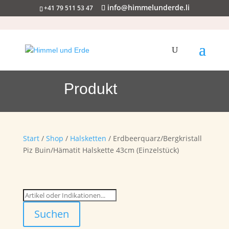
info@himmelunderde.li
+41 79 511 53 47
Produkt
Start
/
Shop
/
Halsketten
/ Erdbeerquarz/Bergkristall
Piz Buin/Hämatit Halskette 43cm (Einzelstück)
Suchen