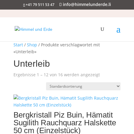
info@himmelunderde.li
+41 79 511 53 47
Start
/
Shop
/ Produkte verschlagwortet mit
«Unterleib»
Unterleib
Ergebnisse 1 – 12 von 16 werden angezeigt
Bergkristall Piz Buin, Hämatit
Sugilith Rauchquarz Halskette
50 cm (Einzelstück)