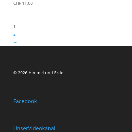
CHF
11.00
1
2
→
© 2026 Himmel und Erde
Facebook
UnserVideokanal