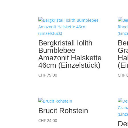
Bergkristall Iolith
Ber
Bumblebee
Gr
Amazonit Halskette
Ha
46cm (Einzelstück)
(Ei
CHF
79.00
CHF
8
Brucit Rohstein
CHF
24.00
De