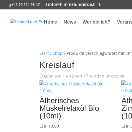
info@himmelunderde.li
+41 79 511 53 47
Home
News
Wer bin ich?
Verans
Start
/
Shop
/ Produkte verschlagwortet mit «Kr
Kreislauf
Ergebnisse 1 – 12 von 77 werden angezeigt
Ätherisches
Ät
Muskelrelaxöl Bio
Zim
(10ml)
(1
CHF
18.00
CHF
3