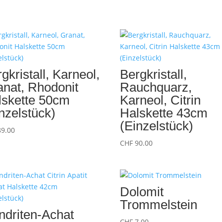
gkristall, Karneol,
Bergkristall,
anat, Rhodonit
Rauchquarz,
lskette 50cm
Karneol, Citrin
nzelstück)
Halskette 43cm
(Einzelstück)
9.00
CHF
90.00
Dolomit
Trommelstein
ndriten-Achat
CHF
7.00