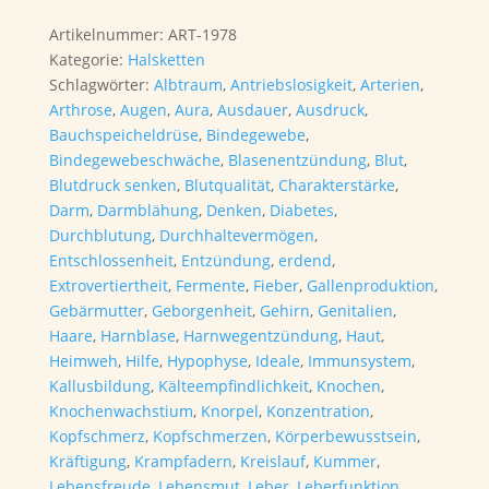
Apatit
Artikelnummer:
ART-1978
Granat
Kategorie:
Halsketten
Halskette
Schlagwörter:
Albtraum
,
Antriebslosigkeit
,
Arterien
,
42cm
Arthrose
,
Augen
,
Aura
,
Ausdauer
,
Ausdruck
,
(Einzelstück)
Bauchspeicheldrüse
,
Bindegewebe
,
Menge
Bindegewebeschwäche
,
Blasenentzündung
,
Blut
,
Blutdruck senken
,
Blutqualität
,
Charakterstärke
,
Darm
,
Darmblähung
,
Denken
,
Diabetes
,
Durchblutung
,
Durchhaltevermögen
,
Entschlossenheit
,
Entzündung
,
erdend
,
Extrovertiertheit
,
Fermente
,
Fieber
,
Gallenproduktion
,
Gebärmutter
,
Geborgenheit
,
Gehirn
,
Genitalien
,
Haare
,
Harnblase
,
Harnwegentzündung
,
Haut
,
Heimweh
,
Hilfe
,
Hypophyse
,
Ideale
,
Immunsystem
,
Kallusbildung
,
Kälteempfindlichkeit
,
Knochen
,
Knochenwachstium
,
Knorpel
,
Konzentration
,
Kopfschmerz
,
Kopfschmerzen
,
Körperbewusstsein
,
Kräftigung
,
Krampfadern
,
Kreislauf
,
Kummer
,
Lebensfreude
,
Lebensmut
,
Leber
,
Leberfunktion
,