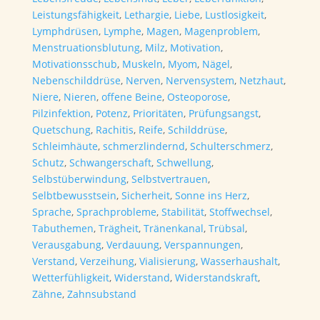
Leistungsfähigkeit
,
Lethargie
,
Liebe
,
Lustlosigkeit
,
Lymphdrüsen
,
Lymphe
,
Magen
,
Magenproblem
,
Menstruationsblutung
,
Milz
,
Motivation
,
Motivationsschub
,
Muskeln
,
Myom
,
Nägel
,
Nebenschilddrüse
,
Nerven
,
Nervensystem
,
Netzhaut
,
Niere
,
Nieren
,
offene Beine
,
Osteoporose
,
Pilzinfektion
,
Potenz
,
Prioritäten
,
Prüfungsangst
,
Quetschung
,
Rachitis
,
Reife
,
Schilddrüse
,
Schleimhäute
,
schmerzlindernd
,
Schulterschmerz
,
Schutz
,
Schwangerschaft
,
Schwellung
,
Selbstüberwindung
,
Selbstvertrauen
,
Selbtbewusstsein
,
Sicherheit
,
Sonne ins Herz
,
Sprache
,
Sprachprobleme
,
Stabilität
,
Stoffwechsel
,
Tabuthemen
,
Trägheit
,
Tränenkanal
,
Trübsal
,
Verausgabung
,
Verdauung
,
Verspannungen
,
Verstand
,
Verzeihung
,
Vialisierung
,
Wasserhaushalt
,
Wetterfühligkeit
,
Widerstand
,
Widerstandskraft
,
Zähne
,
Zahnsubstand