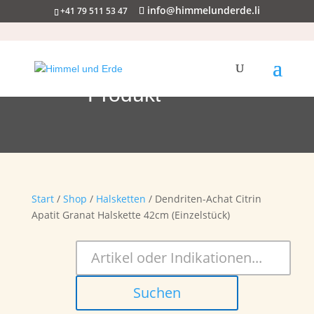
info@himmelunderde.li
+41 79 511 53 47
Produkt
Start
/
Shop
/
Halsketten
/ Dendriten-Achat Citrin
Apatit Granat Halskette 42cm (Einzelstück)
Suchen