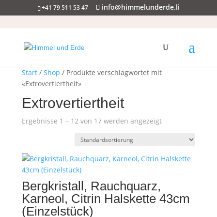
info@himmelunderde.li
+41 79 511 53 47
Start
/
Shop
/ Produkte verschlagwortet mit
«Extrovertiertheit»
Extrovertiertheit
Ergebnisse 1 – 12 von 17 werden angezeigt
Bergkristall, Rauchquarz,
Karneol, Citrin Halskette 43cm
(Einzelstück)