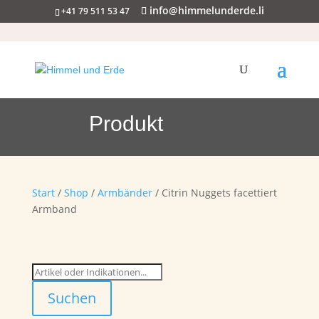
info@himmelunderde.li
+41 79 511 53 47
Produkt
Start
/
Shop
/
Armbänder
/ Citrin Nuggets facettiert
Armband
Suchen