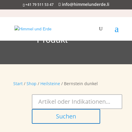
info@himmelunderde.li
+41 79 511 53 47
Produkt
Start
/
Shop
/
Heilsteine
/ Bernstein dunkel
Suchen