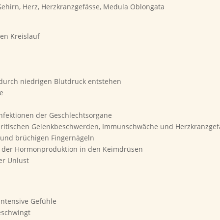
Gehirn, Herz, Herzkranzgefässe, Medula Oblongata
den Kreislauf
durch niedrigen Blutdruck entstehen
ne
zinfektionen der Geschlechtsorgane
arthritischen Gelenkbeschwerden, Immunschwäche und Herzkranzge
n und brüchigen Fingernägeln
ng der Hormonproduktion in den Keimdrüsen
er Unlust
 intensive Gefühle
eschwingt