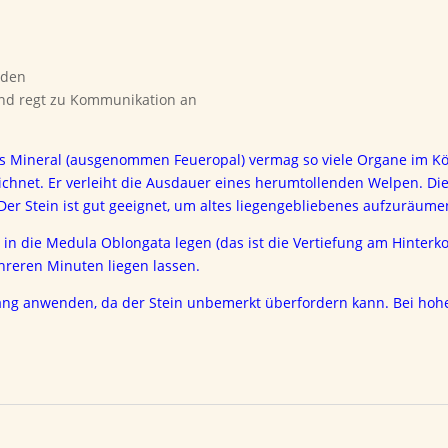
nden
und regt zu Kommunikation an
es Mineral (ausgenommen Feueropal) vermag so viele Organe im Kö
ichnet. Er verleiht die Ausdauer eines herumtollenden Welpen. Di
er Stein ist gut geeignet, um altes liegengebliebenes aufzuräume
 in die Medula Oblongata legen (das ist die Vertiefung am Hinterko
hreren Minuten liegen lassen.
 lang anwenden, da der Stein unbemerkt überfordern kann. Bei hoh