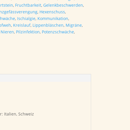
irtstein
,
Fruchtbarkeit
,
Gelenkbeschwerden
,
nzgefässverengung
,
Hexenschuss
,
hwäche
,
Ischialgie
,
Kommunikation
,
pfweh
,
Kreislauf
,
Lippenbläschen
,
Migräne
,
,
Nieren
,
Pilzinfektion
,
Potenzschwäche
,
: Italien, Schweiz