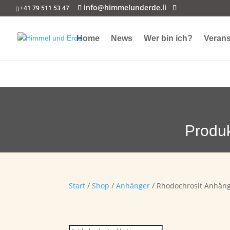
info@himmelunderde.li
+41 79 511 53 47
Home
News
Wer bin ich?
Verans
Produ
Start
/
Shop
/
Anhänger
/ Rhodochrosit Anhäng