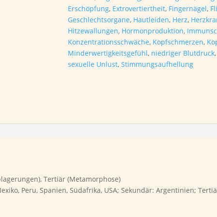
Erschöpfung
,
Extrovertiertheit
,
Fingernägel
,
Fl
Geschlechtsorgane
,
Hautleiden
,
Herz
,
Herzkra
Hitzewallungen
,
Hormonproduktion
,
Immunsc
Konzentrationsschwäche
,
Kopfschmerzen
,
Ko
Minderwertigkeitsgefühl
,
niedriger Blutdruck
sexuelle Unlust
,
Stimmungsaufhellung
blagerungen), Tertiär (Metamorphose)
xiko, Peru, Spanien, Südafrika, USA; Sekundär: Argentinien; Tertiär