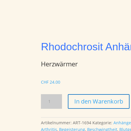
Rhodochrosit Anhä
Herzwärmer
CHF
24.00
Rhodochrosit
In den Warenkorb
Anhänger
gebohrt
Menge
Artikelnummer:
ART-1694
Kategorie:
Anhänge
Arthritis
,
Begeisterung
,
Beschwingtheit
,
Blutg