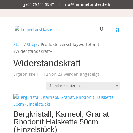
info@himmelunderde.li
+41 79 511 53 47
Start
/
Shop
/ Produkte verschlagwortet mit
«Widerstandskraft»
Widerstandskraft
Ergebnisse 1 – 12 von 23 werden angezeigt
Bergkristall, Karneol, Granat,
Rhodonit Halskette 50cm
(Einzelstück)