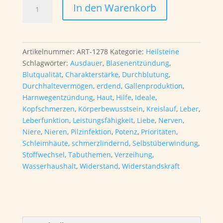
Granat
In den Warenkorb
Pyrop
Oktaeder
Menge
Artikelnummer:
ART-1278
Kategorie:
Heilsteine
Schlagwörter:
Ausdauer
,
Blasenentzündung
,
Blutqualität
,
Charakterstärke
,
Durchblutung
,
Durchhaltevermögen
,
erdend
,
Gallenproduktion
,
Harnwegentzündung
,
Haut
,
Hilfe
,
Ideale
,
Kopfschmerzen
,
Körperbewusstsein
,
Kreislauf
,
Leber
,
Leberfunktion
,
Leistungsfähigkeit
,
Liebe
,
Nerven
,
Niere
,
Nieren
,
Pilzinfektion
,
Potenz
,
Prioritäten
,
Schleimhäute
,
schmerzlindernd
,
Selbstüberwindung
,
Stoffwechsel
,
Tabuthemen
,
Verzeihung
,
Wasserhaushalt
,
Widerstand
,
Widerstandskraft