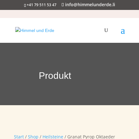
info@himmelunderde.li
+41 79 511 53 47
Produkt
Start
/
Shop
/
Heilsteine
/ Granat Pyrop Oktaeder