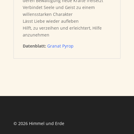
deren Bewältigung neue Kräfte freisetzt
Verbindet Seele und Geist zu einem
willensstarken Charakter
Lässt Liebe wieder aufleben
Hilft, zu verzeihen und erleichtert, Hilfe
anzunehmen
Datenblatt:
Granat Pyrop
© 2026 Himmel und Erde