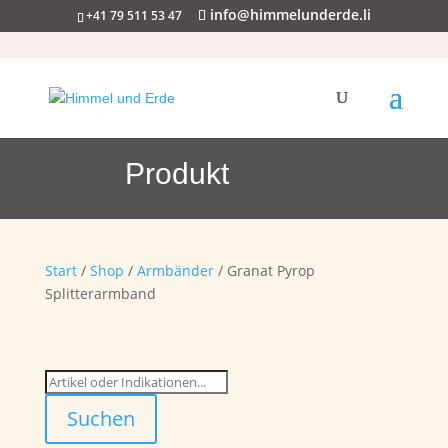
info@himmelunderde.li
+41 79 511 53 47
Produkt
Start
/
Shop
/
Armbänder
/ Granat Pyrop
Splitterarmband
Suchen