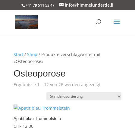
info@himmelunderde.li
+41 79 511 53 47
Start
/
Shop
/ Produkte verschlagwortet mit
«Osteoporose»
Osteoporose
Ergebnisse 1 – 12 von 26 werden angezeigt
Apatit blau Trommelstein
CHF
12.00