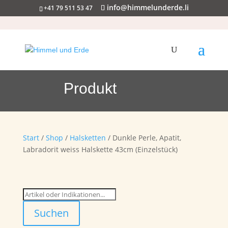
info@himmelunderde.li
+41 79 511 53 47
Produkt
Start
/
Shop
/
Halsketten
/ Dunkle Perle, Apatit,
Labradorit weiss Halskette 43cm (Einzelstück)
Suchen