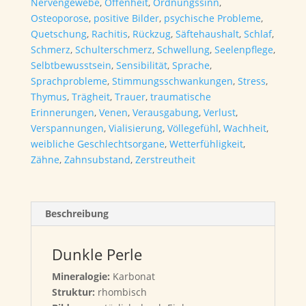
Nervengewebe
,
Offenheit
,
Ordnungssinn
,
Osteoporose
,
positive Bilder
,
psychische Probleme
,
Quetschung
,
Rachitis
,
Rückzug
,
Säftehaushalt
,
Schlaf
,
Schmerz
,
Schulterschmerz
,
Schwellung
,
Seelenpflege
,
Selbtbewusstsein
,
Sensibilität
,
Sprache
,
Sprachprobleme
,
Stimmungsschwankungen
,
Stress
,
Thymus
,
Trägheit
,
Trauer
,
traumatische
Erinnerungen
,
Venen
,
Verausgabung
,
Verlust
,
Verspannungen
,
Vialisierung
,
Völlegefühl
,
Wachheit
,
weibliche Geschlechtsorgane
,
Wetterfühligkeit
,
Zähne
,
Zahnsubstand
,
Zerstreutheit
Beschreibung
Dunkle Perle
Mineralogie:
Karbonat
Struktur:
rhombisch