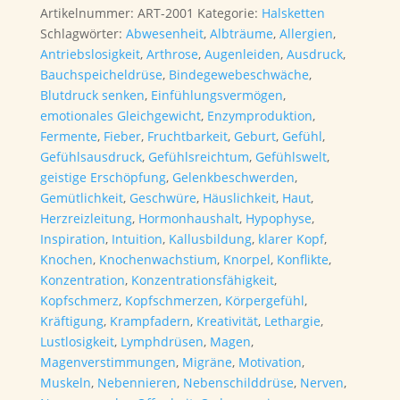
weiss
Artikelnummer:
ART-2001
Kategorie:
Halsketten
Halskette
Schlagwörter:
Abwesenheit
,
Albträume
,
Allergien
,
43cm
Antriebslosigkeit
,
Arthrose
,
Augenleiden
,
Ausdruck
,
(Einzelstück)
Bauchspeicheldrüse
,
Bindegewebeschwäche
,
Menge
Blutdruck senken
,
Einfühlungsvermögen
,
emotionales Gleichgewicht
,
Enzymproduktion
,
Fermente
,
Fieber
,
Fruchtbarkeit
,
Geburt
,
Gefühl
,
Gefühlsausdruck
,
Gefühlsreichtum
,
Gefühlswelt
,
geistige Erschöpfung
,
Gelenkbeschwerden
,
Gemütlichkeit
,
Geschwüre
,
Häuslichkeit
,
Haut
,
Herzreizleitung
,
Hormonhaushalt
,
Hypophyse
,
Inspiration
,
Intuition
,
Kallusbildung
,
klarer Kopf
,
Knochen
,
Knochenwachstium
,
Knorpel
,
Konflikte
,
Konzentration
,
Konzentrationsfähigkeit
,
Kopfschmerz
,
Kopfschmerzen
,
Körpergefühl
,
Kräftigung
,
Krampfadern
,
Kreativität
,
Lethargie
,
Lustlosigkeit
,
Lymphdrüsen
,
Magen
,
Magenverstimmungen
,
Migräne
,
Motivation
,
Muskeln
,
Nebennieren
,
Nebenschilddrüse
,
Nerven
,