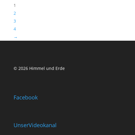
1
2
3
4
→
© 2026 Himmel und Erde
Facebook
UnserVideokanal