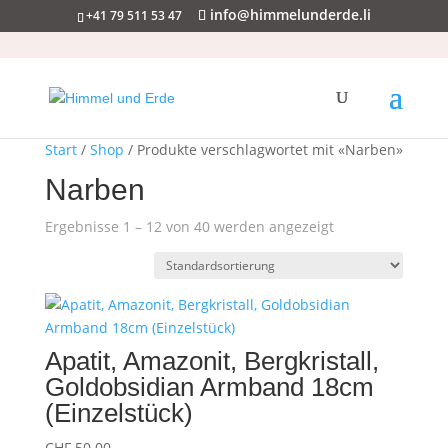
info@himmelunderde.li
+41 79 511 53 47
Start
/
Shop
/ Produkte verschlagwortet mit «Narben»
Narben
Ergebnisse 1 – 12 von 40 werden angezeigt
Apatit, Amazonit, Bergkristall,
Goldobsidian Armband 18cm
(Einzelstück)
CHF
50.00