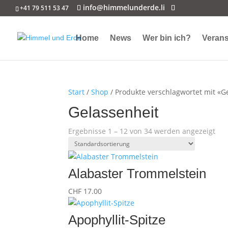
info@himmelunderde.li
+41 79 511 53 47
Home
News
Wer bin ich?
Verans
Start
/
Shop
/ Produkte verschlagwortet mit «G
Gelassenheit
Ergebnisse 1 – 12 von 34 werden angezeigt
Alabaster Trommelstein
CHF
17.00
Apophyllit-Spitze