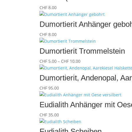
CHF 28.00
CHF
8.00
Dumortierit Anhänger geboh
CHF
8.00
Dumortierit Trommelstein
Preisspanne:
CHF
5.00
–
CHF
10.00
CHF 5.00
bis
Dumortierit, Andenopal, Aa
CHF 10.00
CHF
95.00
Eudialith Anhänger mit Oese
CHF
35.00
Eudialith Scheiben