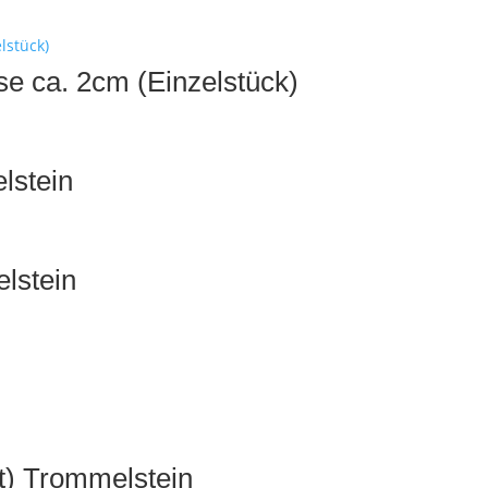
e ca. 2cm (Einzelstück)
lstein
lstein
it) Trommelstein