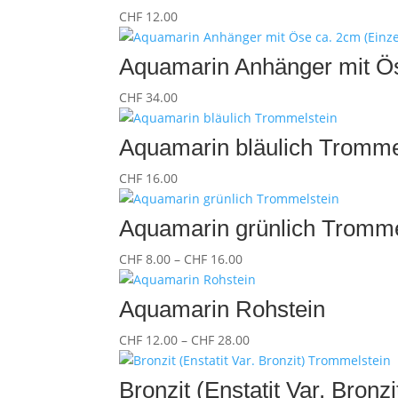
CHF
12.00
Aquamarin Anhänger mit Ös
CHF
34.00
Aquamarin bläulich Tromme
CHF
16.00
Aquamarin grünlich Tromme
Preisspanne:
CHF
8.00
–
CHF
16.00
CHF 8.00
bis
Aquamarin Rohstein
CHF 16.00
Preisspanne:
CHF
12.00
–
CHF
28.00
CHF 12.00
bis
Bronzit (Enstatit Var. Bronz