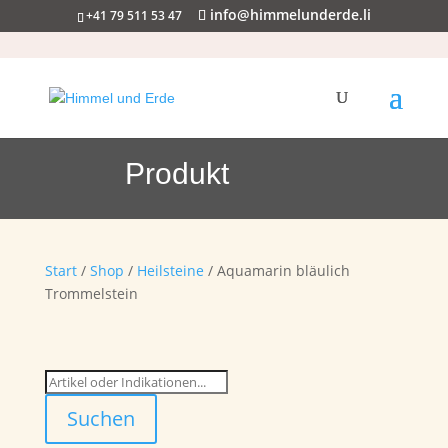
info@himmelunderde.li
+41 79 511 53 47
Produkt
Start
/
Shop
/
Heilsteine
/ Aquamarin bläulich
Trommelstein
Suchen