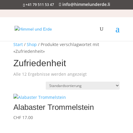
info@himmelunderde.li
+41 79 511 53 47
Start
/
Shop
/ Produkte verschlagwortet mit
«Zufriedenheit»
Zufriedenheit
Alle 12 Ergebnisse werden angezeigt
Alabaster Trommelstein
CHF
17.00