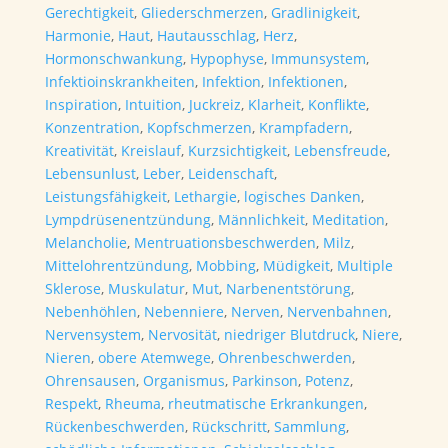
Gerechtigkeit
,
Gliederschmerzen
,
Gradlinigkeit
,
Harmonie
,
Haut
,
Hautausschlag
,
Herz
,
Hormonschwankung
,
Hypophyse
,
Immunsystem
,
Infektioinskrankheiten
,
Infektion
,
Infektionen
,
Inspiration
,
Intuition
,
Juckreiz
,
Klarheit
,
Konflikte
,
Konzentration
,
Kopfschmerzen
,
Krampfadern
,
Kreativität
,
Kreislauf
,
Kurzsichtigkeit
,
Lebensfreude
,
Lebensunlust
,
Leber
,
Leidenschaft
,
Leistungsfähigkeit
,
Lethargie
,
logisches Danken
,
Lympdrüsenentzündung
,
Männlichkeit
,
Meditation
,
Melancholie
,
Mentruationsbeschwerden
,
Milz
,
Mittelohrentzündung
,
Mobbing
,
Müdigkeit
,
Multiple
Sklerose
,
Muskulatur
,
Mut
,
Narbenentstörung
,
Nebenhöhlen
,
Nebenniere
,
Nerven
,
Nervenbahnen
,
Nervensystem
,
Nervosität
,
niedriger Blutdruck
,
Niere
,
Nieren
,
obere Atemwege
,
Ohrenbeschwerden
,
Ohrensausen
,
Organismus
,
Parkinson
,
Potenz
,
Respekt
,
Rheuma
,
rheutmatische Erkrankungen
,
Rückenbeschwerden
,
Rückschritt
,
Sammlung
,