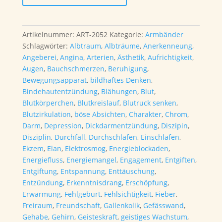
Schörl
Armband
16cm
Artikelnummer:
ART-2052
Kategorie:
Armbänder
Menge
Schlagwörter:
Albtraum
,
Albträume
,
Anerkenneung
,
Angeberei
,
Angina
,
Arterien
,
Ästhetik
,
Aufrichtigkeit
,
Augen
,
Bauchschmerzen
,
Beruhigung
,
Bewegungsapparat
,
bildhaftes Denken
,
Bindehautentzündung
,
Blähungen
,
Blut
,
Blutkörperchen
,
Blutkreislauf
,
Blutruck senken
,
Blutzirkulation
,
böse Absichten
,
Charakter
,
Chrom
,
Darm
,
Depression
,
Dickdarmentzündung
,
Diszipin
,
Disziplin
,
Durchfall
,
Durchschlafen
,
Einschlafen
,
Ekzem
,
Elan
,
Elektrosmog
,
Energieblockaden
,
Energiefluss
,
Energiemangel
,
Engagement
,
Entgiften
,
Entgiftung
,
Entspannung
,
Enttäuschung
,
Entzündung
,
Erkenntnisdrang
,
Erschöpfung
,
Erwärmung
,
Fehlgeburt
,
Fehlsichtigkeit
,
Fieber
,
Freiraum
,
Freundschaft
,
Gallenkolik
,
Gefässwand
,
Gehabe
,
Gehirn
,
Geisteskraft
,
geistiges Wachstum
,