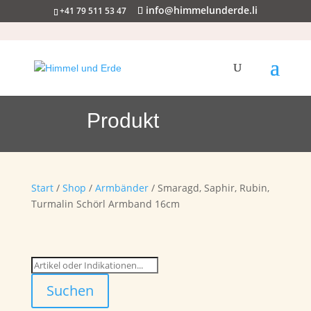
info@himmelunderde.li
+41 79 511 53 47
Produkt
Start
/
Shop
/
Armbänder
/ Smaragd, Saphir, Rubin,
Turmalin Schörl Armband 16cm
Suchen