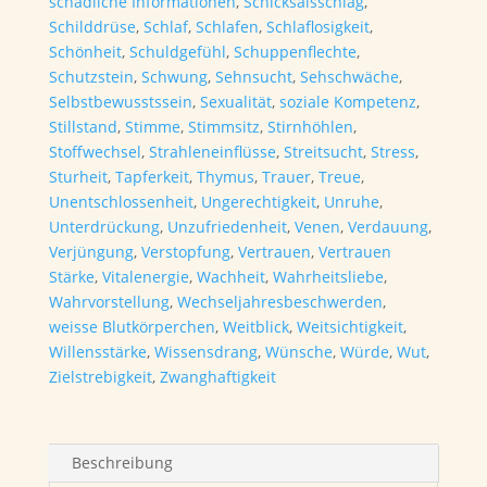
schädliche Informationen
,
Schicksalsschlag
,
Schilddrüse
,
Schlaf
,
Schlafen
,
Schlaflosigkeit
,
Schönheit
,
Schuldgefühl
,
Schuppenflechte
,
Schutzstein
,
Schwung
,
Sehnsucht
,
Sehschwäche
,
Selbstbewusstssein
,
Sexualität
,
soziale Kompetenz
,
Stillstand
,
Stimme
,
Stimmsitz
,
Stirnhöhlen
,
Stoffwechsel
,
Strahleneinflüsse
,
Streitsucht
,
Stress
,
Sturheit
,
Tapferkeit
,
Thymus
,
Trauer
,
Treue
,
Unentschlossenheit
,
Ungerechtigkeit
,
Unruhe
,
Unterdrückung
,
Unzufriedenheit
,
Venen
,
Verdauung
,
Verjüngung
,
Verstopfung
,
Vertrauen
,
Vertrauen
Stärke
,
Vitalenergie
,
Wachheit
,
Wahrheitsliebe
,
Wahrvorstellung
,
Wechseljahresbeschwerden
,
weisse Blutkörperchen
,
Weitblick
,
Weitsichtigkeit
,
Willensstärke
,
Wissensdrang
,
Wünsche
,
Würde
,
Wut
,
Zielstrebigkeit
,
Zwanghaftigkeit
Beschreibung