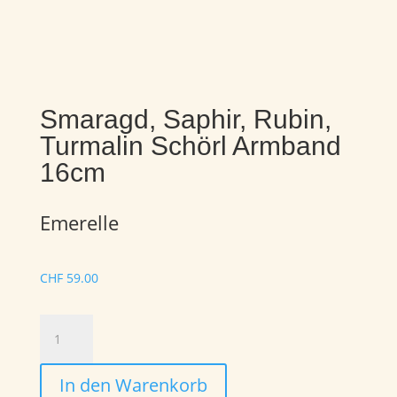
Smaragd, Saphir, Rubin,
Turmalin Schörl Armband
16cm
Emerelle
CHF
59.00
Smaragd,
Saphir,
Rubin,
In den Warenkorb
Turmalin