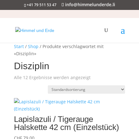
info@himmelunderde.li
+41 79 511 53 47
Start
/
Shop
/ Produkte verschlagwortet mit
«Disziplin»
Disziplin
Alle 12 Ergebnisse werden angezeigt
Lapislazuli / Tigerauge
Halskette 42 cm (Einzelstück)
CHF
79.00