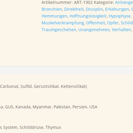
Artikelnummer:
ART-1902
Kategorie:
Anhänge
versilbert
Bronchien
,
Direktheit
,
Disziplin
,
Erkältungen
,
Menge
Hemmungen
,
Hoffnungslosigkeit
,
Hypophyse
,
Muskelverkrampfung
,
Offenheit
,
Opfer
,
Schil
Traumgeschehen
,
Unangenehmes
,
Verhalten
arbonat, Sulfid,
Gerüstsilikat, Kettensilikat)
na, GUS, Kanada, Myanmar, Pakistan, Persien, USA
s System, Schilddrüse, Thymus