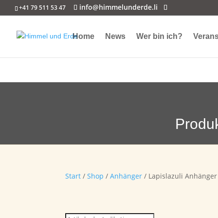
info@himmelunderde.li
+41 79 511 53 47
Home
News
Wer bin ich?
Verans
Produ
Start
/
Shop
/
Anhänger
/ Lapislazuli Anhänger