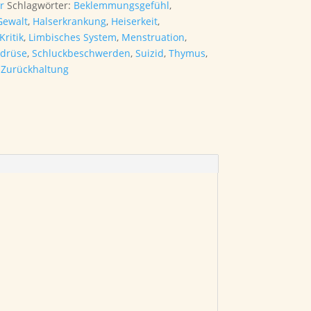
r
Schlagwörter:
Beklemmungsgefühl
,
Gewalt
,
Halserkrankung
,
Heiserkeit
,
Kritik
,
Limbisches System
,
Menstruation
,
ddrüse
,
Schluckbeschwerden
,
Suizid
,
Thymus
,
,
Zurückhaltung