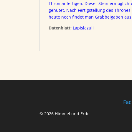
Thron anfertigen. Dieser Stein ermöglicht
gehütet. Nach Fertigstellung des Thrones
heute noch findet man Grabbeigaben au
Datenblatt:
Lapislazuli
Fac
© 2026 Himmel und Erde