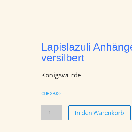
Lapislazuli Anhäng
versilbert
Königswürde
CHF
29.00
Lapislazuli
In den Warenkorb
Anhänger
mit
Öse