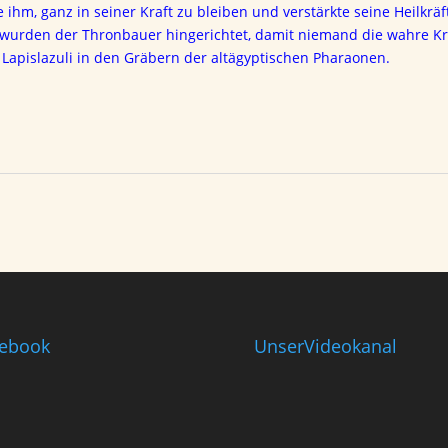
e ihm, ganz in seiner Kraft zu bleiben und verstärkte seine Heilkrä
 wurden der Thronbauer hingerichtet, damit niemand die wahre Kra
s
Lapislazuli in den Gräbern der altägyptischen Pharaonen.
ebook
UnserVideokanal