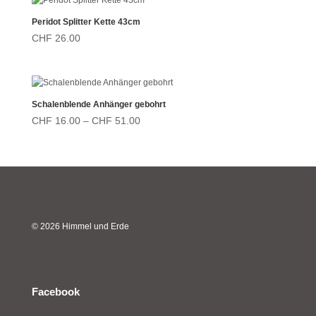
Peridot Splitter Kette 43cm
CHF
26.00
Schalenblende Anhänger gebohrt
Preisspanne:
CHF
16.00
–
CHF
51.00
CHF 16.00
bis
CHF 51.00
© 2026 Himmel und Erde
Facebook