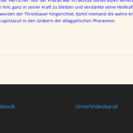
in der Herrscher. Nur der Pharao war im Besitze dieses edlen Minera
e ihm, ganz in seiner Kraft zu bleiben und verstärkte seine Heilkrä
 wurden der Thronbauer hingerichtet, damit niemand die wahre Kra
s
Lapislazuli in den Gräbern der altägyptischen Pharaonen.
ebook
UnserVideokanal