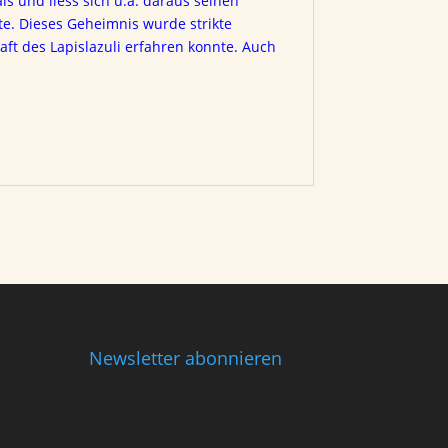
ls und liess sich u.a. daraus seinen
fte. Dieses Geheimnis wurde strikte
ft des Lapislazuli erfahren konnte. Auch
Newsletter abonnieren