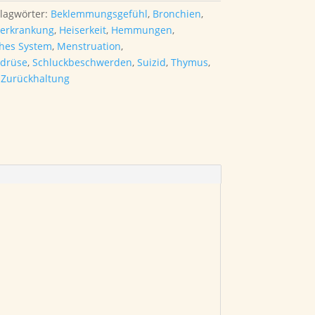
lagwörter:
Beklemmungsgefühl
,
Bronchien
,
serkrankung
,
Heiserkeit
,
Hemmungen
,
hes System
,
Menstruation
,
ddrüse
,
Schluckbeschwerden
,
Suizid
,
Thymus
,
,
Zurückhaltung