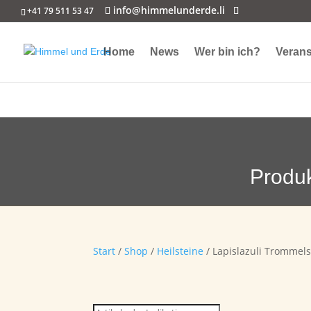
info@himmelunderde.li
+41 79 511 53 47
Home
News
Wer bin ich?
Verans
Produ
Start
/
Shop
/
Heilsteine
/ Lapislazuli Trommels