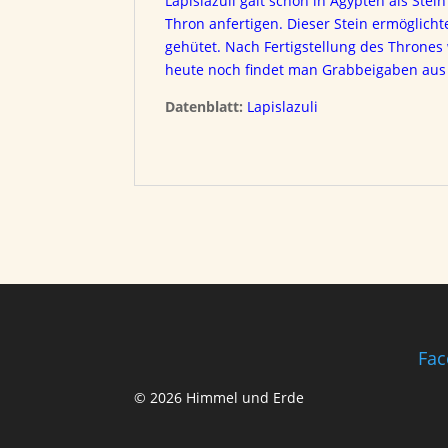
Lapislazuli galt schon in Ägypten als Ste
Thron anfertigen. Dieser Stein ermöglicht
gehütet. Nach Fertigstellung des Thrones
heute noch findet man Grabbeigaben au
Datenblatt:
Lapislazuli
Fac
© 2026 Himmel und Erde