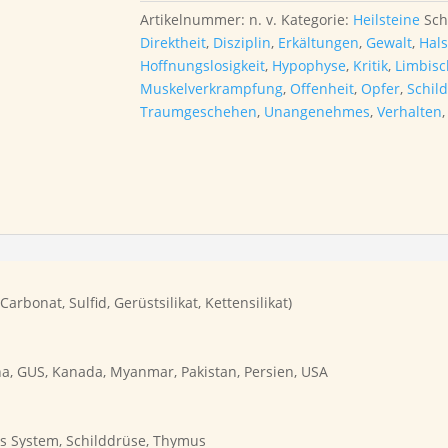
Artikelnummer:
n. v.
Kategorie:
Heilsteine
Sch
Direktheit
,
Disziplin
,
Erkältungen
,
Gewalt
,
Hal
Hoffnungslosigkeit
,
Hypophyse
,
Kritik
,
Limbisc
Muskelverkrampfung
,
Offenheit
,
Opfer
,
Schil
Traumgeschehen
,
Unangenehmes
,
Verhalten
arbonat, Sulfid,
Gerüstsilikat, Kettensilikat)
na, GUS, Kanada, Myanmar, Pakistan, Persien, USA
s System, Schilddrüse, Thymus