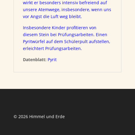
wirkt er besonders intensiv befreiend auf
unsere Atemwege, insbesondere, wenn uns
vor Angst die Luft weg bleibt.
Insbesondere Kinder profitieren von
diesem Stein bei Prüfungsarbeiten. Einen
Pyritwürfel auf dem Schülerpult aufstellen,
erleichtert Prüfungsarbeiten.
Datenblatt:
Pyrit
© 2026 Himmel und Erde