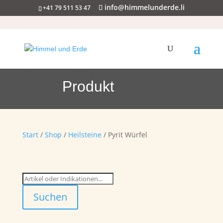
info@himmelunderde.li
+41 79 511 53 47
Produkt
Start
/
Shop
/
Heilsteine
/ Pyrit Würfel
Suchen