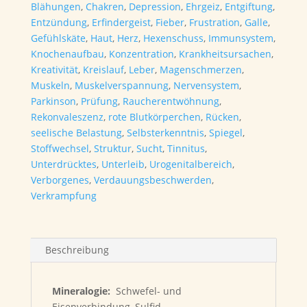
Blähungen
,
Chakren
,
Depression
,
Ehrgeiz
,
Entgiftung
,
Entzündung
,
Erfindergeist
,
Fieber
,
Frustration
,
Galle
,
Gefühlskäte
,
Haut
,
Herz
,
Hexenschuss
,
Immunsystem
,
Knochenaufbau
,
Konzentration
,
Krankheitsursachen
,
Kreativität
,
Kreislauf
,
Leber
,
Magenschmerzen
,
Muskeln
,
Muskelverspannung
,
Nervensystem
,
Parkinson
,
Prüfung
,
Raucherentwöhnung
,
Rekonvaleszenz
,
rote Blutkörperchen
,
Rücken
,
seelische Belastung
,
Selbsterkenntnis
,
Spiegel
,
Stoffwechsel
,
Struktur
,
Sucht
,
Tinnitus
,
Unterdrücktes
,
Unterleib
,
Urogenitalbereich
,
Verborgenes
,
Verdauungsbeschwerden
,
Verkrampfung
Beschreibung
Mineralogie:
Schwefel- und
Eisenverbindung, Sulfid