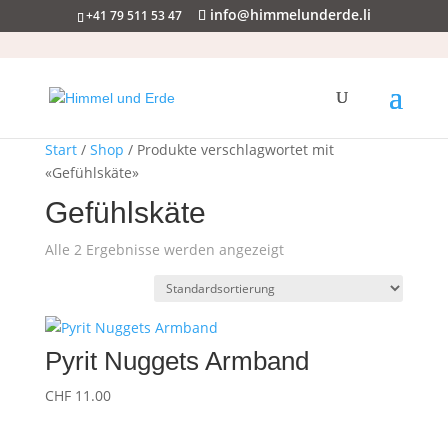
info@himmelunderde.li
+41 79 511 53 47
Start
/
Shop
/ Produkte verschlagwortet mit
«Gefühlskäte»
Gefühlskäte
Alle 2 Ergebnisse werden angezeigt
Pyrit Nuggets Armband
CHF
11.00