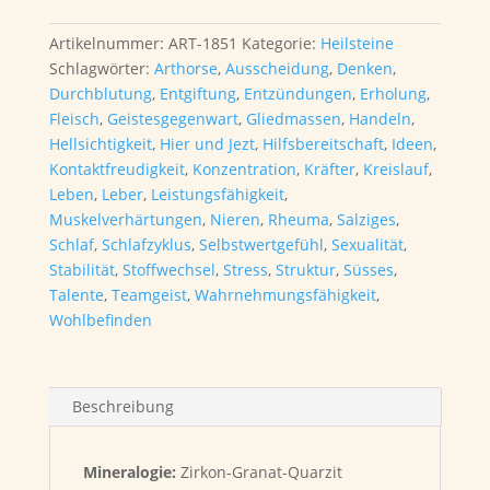
Granat)
Trommelstein
Artikelnummer:
ART-1851
Kategorie:
Heilsteine
Menge
Schlagwörter:
Arthorse
,
Ausscheidung
,
Denken
,
Durchblutung
,
Entgiftung
,
Entzündungen
,
Erholung
,
Fleisch
,
Geistesgegenwart
,
Gliedmassen
,
Handeln
,
Hellsichtigkeit
,
Hier und Jezt
,
Hilfsbereitschaft
,
Ideen
,
Kontaktfreudigkeit
,
Konzentration
,
Kräfter
,
Kreislauf
,
Leben
,
Leber
,
Leistungsfähigkeit
,
Muskelverhärtungen
,
Nieren
,
Rheuma
,
Salziges
,
Schlaf
,
Schlafzyklus
,
Selbstwertgefühl
,
Sexualität
,
Stabilität
,
Stoffwechsel
,
Stress
,
Struktur
,
Süsses
,
Talente
,
Teamgeist
,
Wahrnehmungsfähigkeit
,
Wohlbefinden
Beschreibung
Mineralogie:
Zirkon-Granat-Quarzit