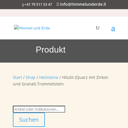
info@himmelunderde.li
+41 79 511 53 47
Produkt
Start
/
Shop
/
Heilsteine
/ Hilutit (Quarz mit Zirkon
und Granat) Trommelstein
Suchen