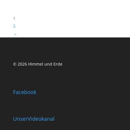
1
2
→
© 2026 Himmel und Erde
Facebook
UnserVideokanal