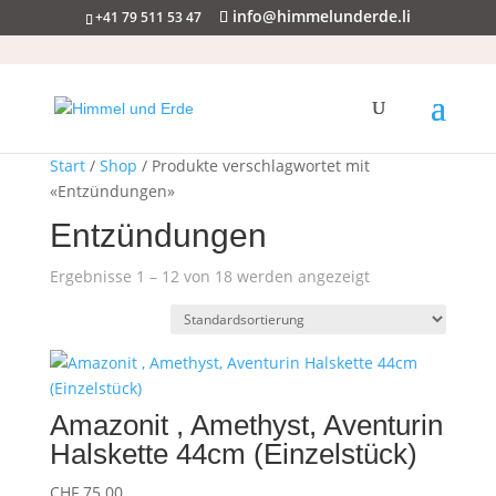
info@himmelunderde.li
+41 79 511 53 47
Start
/
Shop
/ Produkte verschlagwortet mit
«Entzündungen»
Entzündungen
Ergebnisse 1 – 12 von 18 werden angezeigt
Amazonit , Amethyst, Aventurin
Halskette 44cm (Einzelstück)
CHF
75.00