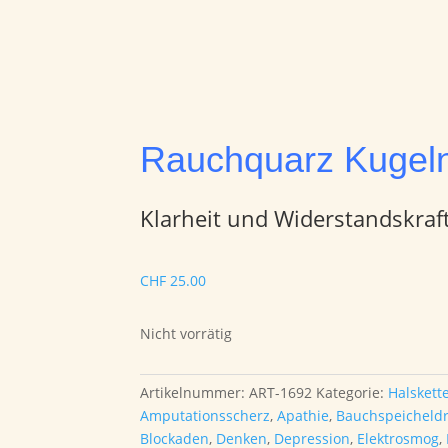
Rauchquarz Kugel
Klarheit und Widerstandskraf
CHF
25.00
Nicht vorrätig
Artikelnummer:
ART-1692
Kategorie:
Halskett
Amputationsscherz
,
Apathie
,
Bauchspeicheld
Blockaden
,
Denken
,
Depression
,
Elektrosmog
,