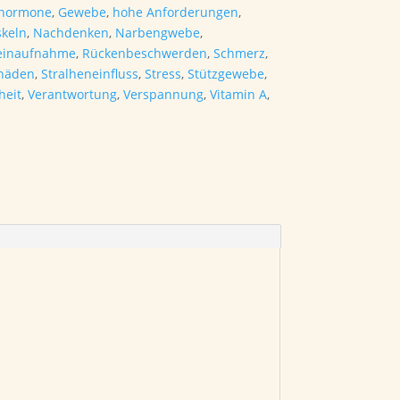
shormone
,
Gewebe
,
hohe Anforderungen
,
keln
,
Nachdenken
,
Narbengwebe
,
einaufnahme
,
Rückenbeschwerden
,
Schmerz
,
chäden
,
Stralheneinfluss
,
Stress
,
Stützgewebe
,
heit
,
Verantwortung
,
Verspannung
,
Vitamin A
,