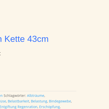
n Kette 43cm
t
en
Schlagwörter:
Albträume
,
rüse
,
Belastbarkeit
,
Belastung
,
Bindegewebe
,
Entgiftung Regenration
,
Erschöpfung
,