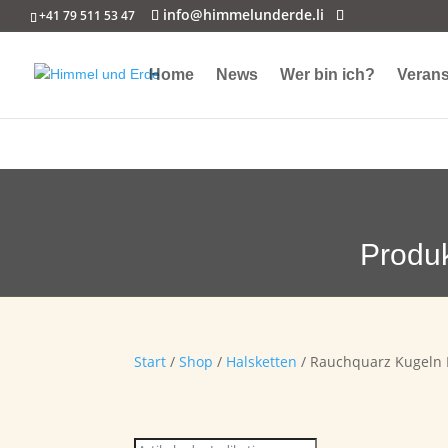
info@himmelunderde.li
+41 79 511 53 47
Home
News
Wer bin ich?
Verans
Produ
Start
/
Shop
/
Halsketten
/ Rauchquarz Kugeln 