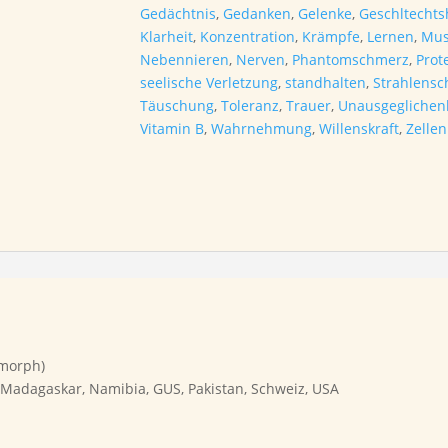
Gedächtnis
,
Gedanken
,
Gelenke
,
Geschltecht
Klarheit
,
Konzentration
,
Krämpfe
,
Lernen
,
Mus
Nebennieren
,
Nerven
,
Phantomschmerz
,
Prot
seelische Verletzung
,
standhalten
,
Strahlens
Täuschung
,
Toleranz
,
Trauer
,
Unausgeglichen
Vitamin B
,
Wahrnehmung
,
Willenskraft
,
Zellen
amorph)
, Madagaskar, Namibia, GUS, Pakistan, Schweiz, USA