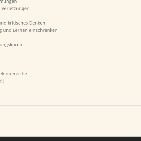
immungen
e Verletzungen
und kritisches Denken
ng und Lernen einschränken
ehungskuren
eelenbereiche
it