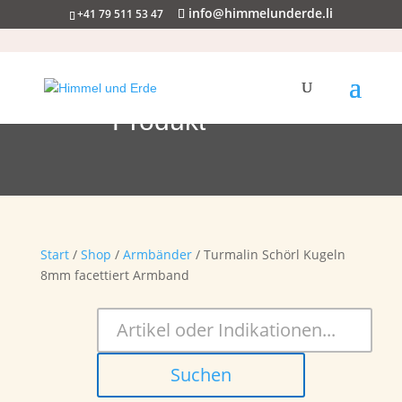
info@himmelunderde.li
+41 79 511 53 47
Produkt
Start
/
Shop
/
Armbänder
/ Turmalin Schörl Kugeln
8mm facettiert Armband
Suchen