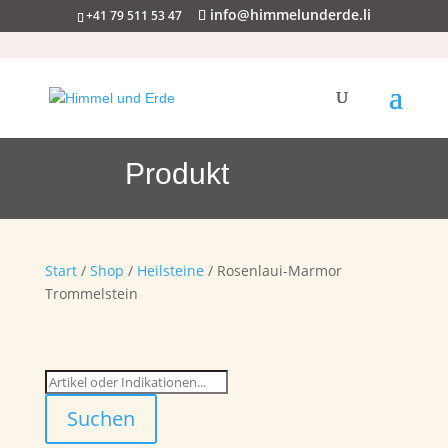
info@himmelunderde.li
+41 79 511 53 47
Produkt
Start
/
Shop
/
Heilsteine
/ Rosenlaui-Marmor
Trommelstein
Suchen