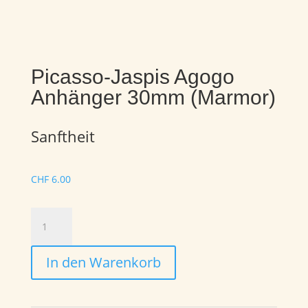
Picasso-Jaspis Agogo
Anhänger 30mm (Marmor)
Sanftheit
CHF
6.00
Picasso-
Jaspis
Agogo
In den Warenkorb
Anhänger
30mm
(Marmor)