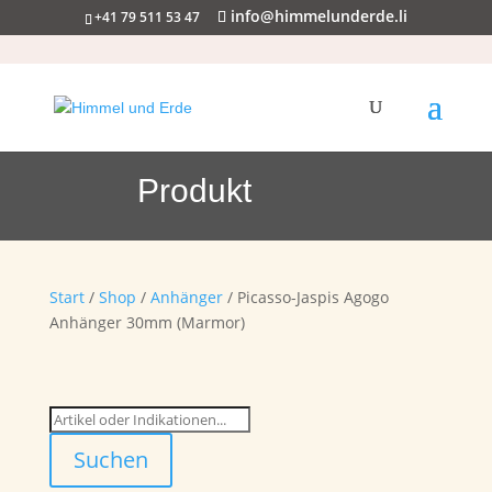
info@himmelunderde.li
+41 79 511 53 47
Produkt
Start
/
Shop
/
Anhänger
/ Picasso-Jaspis Agogo
Anhänger 30mm (Marmor)
Suchen