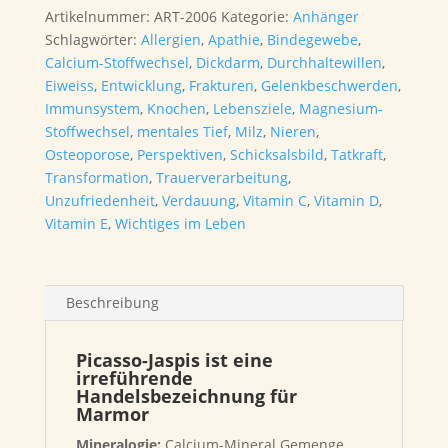
Menge
Artikelnummer:
ART-2006
Kategorie:
Anhänger
Schlagwörter:
Allergien
,
Apathie
,
Bindegewebe
,
Calcium-Stoffwechsel
,
Dickdarm
,
Durchhaltewillen
,
Eiweiss
,
Entwicklung
,
Frakturen
,
Gelenkbeschwerden
,
Immunsystem
,
Knochen
,
Lebensziele
,
Magnesium-
Stoffwechsel
,
mentales Tief
,
Milz
,
Nieren
,
Osteoporose
,
Perspektiven
,
Schicksalsbild
,
Tatkraft
,
Transformation
,
Trauerverarbeitung
,
Unzufriedenheit
,
Verdauung
,
Vitamin C
,
Vitamin D
,
Vitamin E
,
Wichtiges im Leben
Beschreibung
Picasso-Jaspis ist eine
irreführende
Handelsbezeichnung für
Marmor
Mineralogie:
Calcium-Mineral Gemenge,