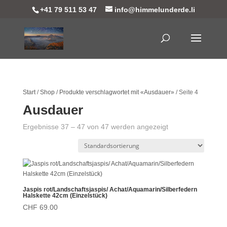
+41 79 511 53 47
info@himmelunderde.li
Start
/
Shop
/
Produkte verschlagwortet mit «Ausdauer»
/ Seite 4
Ausdauer
Ergebnisse 37 – 47 von 47 werden angezeigt
Jaspis rot/Landschaftsjaspis/ Achat/Aquamarin/Silberfedern
Halskette 42cm (Einzelstück)
CHF
69.00