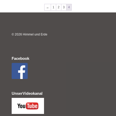
CHF 20.00
←
1
2
3
4
© 2026 Himmel und Erde
Facebook
UnserVideokanal