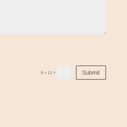
Submit
=
8 + 11