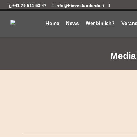
+41 79 511 53 47
info@himmelunderde.li
Home
News
Wer bin ich?
Verans
Medial