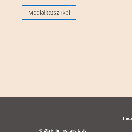
Medialitätszirkel
Fac
© 2026 Himmel und Erde