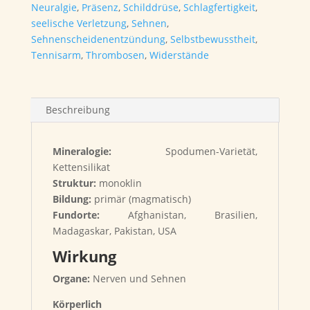
Neuralgie
,
Präsenz
,
Schilddrüse
,
Schlagfertigkeit
,
seelische Verletzung
,
Sehnen
,
Sehnenscheidenentzündung
,
Selbstbewusstheit
,
Tennisarm
,
Thrombosen
,
Widerstände
Beschreibung
Mineralogie:
Spodumen-Varietät,
Kettensilikat
Struktur:
monoklin
Bildung:
primär (magmatisch)
Fundorte:
Afghanistan, Brasilien,
Madagaskar, Pakistan, USA
Wirkung
Organe:
Nerven und Sehnen
Körperlich