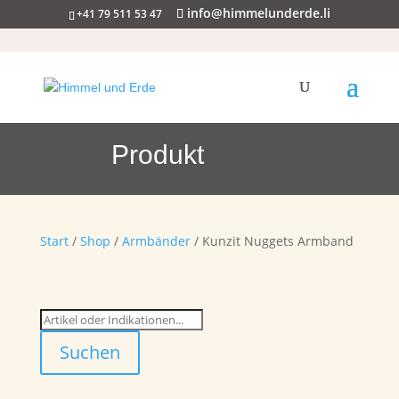
info@himmelunderde.li
+41 79 511 53 47
Produkt
Start
/
Shop
/
Armbänder
/ Kunzit Nuggets Armband
Suchen