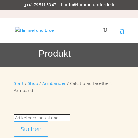
info@himmelunderde.li
+41 79 511 53 47
Produkt
Start
/
Shop
/
Armbänder
/ Calcit blau facettiert
Armband
Suchen