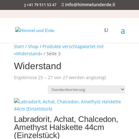
info@himmelunderde.li
+41 79 511 53 47
Start
/
Shop
/
Produkte verschlagwortet mit
«Widerstand»
/ Seite 3
Widerstand
Ergebnisse 25 – 27 von 27 werden angezeigt
Labradorit, Achat, Chalcedon,
Amethyst Halskette 44cm
(Einzelstück)