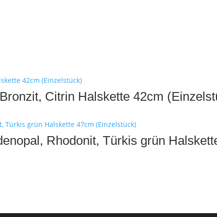
d
t Bronzit, Citrin Halskette 42cm (Einzels
enopal, Rhodonit, Türkis grün Halskett