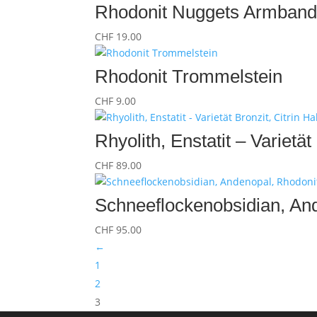
Rhodonit Nuggets Armban
CHF
19.00
Rhodonit Trommelstein
CHF
9.00
Rhyolith, Enstatit – Varietä
CHF
89.00
Schneeflockenobsidian, And
CHF
95.00
←
1
2
3