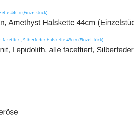
on, Amethyst Halskette 44cm (Einzelstü
it, Lepidolith, alle facettiert, Silberfed
beröse