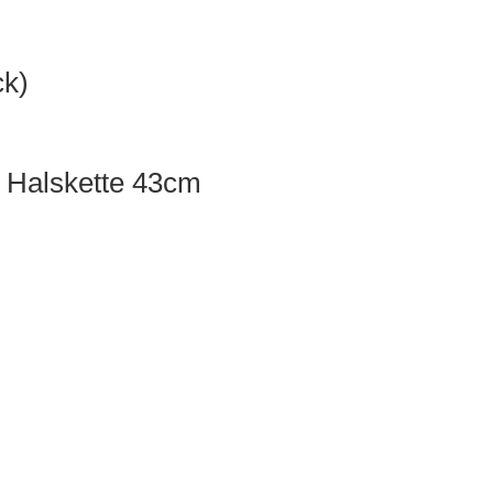
ck)
er Halskette 43cm