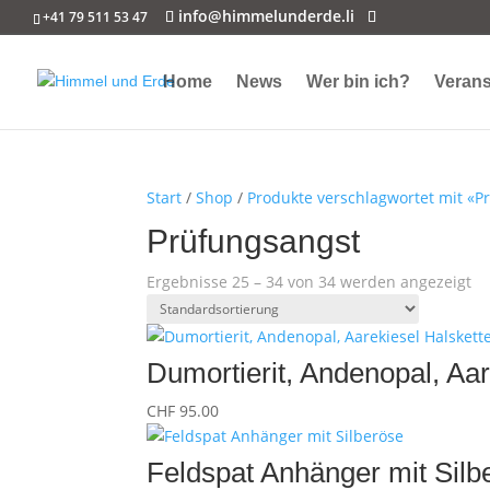
info@himmelunderde.li
+41 79 511 53 47
Home
News
Wer bin ich?
Verans
Start
/
Shop
/
Produkte verschlagwortet mit «P
Prüfungsangst
Ergebnisse 25 – 34 von 34 werden angezeigt
Dumortierit, Andenopal, Aa
CHF
95.00
Feldspat Anhänger mit Silb