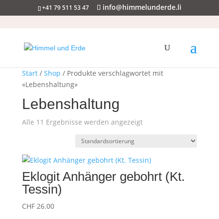
info@himmelunderde.li
+41 79 511 53 47
Start
/
Shop
/ Produkte verschlagwortet mit
«Lebenshaltung»
Lebenshaltung
Alle 11 Ergebnisse werden angezeigt
Eklogit Anhänger gebohrt (Kt.
Tessin)
CHF
26.00