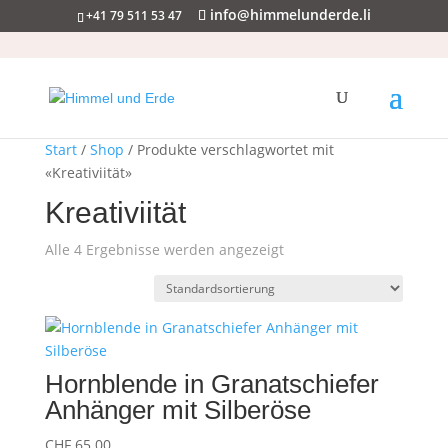
info@himmelunderde.li
+41 79 511 53 47
Start
/
Shop
/ Produkte verschlagwortet mit
«Kreativiität»
Kreativiität
Alle 4 Ergebnisse werden angezeigt
Hornblende in Granatschiefer
Anhänger mit Silberöse
CHF
65.00