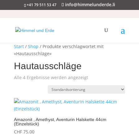
info@himmelunderde.li
+41 79 511 53 47
Start
/
Shop
/ Produkte verschlagwortet mit
«Hautausschläge»
Hautausschläge
Alle 4 Ergebnisse werden angezeigt
Amazonit , Amethyst, Aventurin Halskette 44cm
(Einzelstück)
CHF
75.00